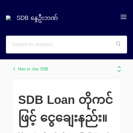
SDB နွေဦးဘဏ်
How to Use SDB
SDB Loan တိုကင်
ဖြင့် ငွေချေးနည်း။